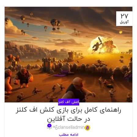
27
آوریل
کلش آف کلنز
راهنمای کامل برای بازی کلش اف کلنز
در حالت آفلاین
0
clanselladmin
ادامه مطلب