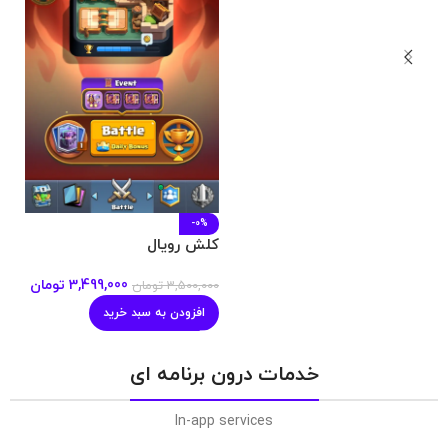
-0%
کلش رویال
3,499,000
تومان
3,500,000
تومان
افزودن به سبد خرید
خدمات درون برنامه ای
In-app services