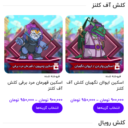
کلش آف کلنز
فروخته شده
فروخته شده
اسکین ایواان نگهبان کلش آف
اسکین قهرمان مرد برفی کلش
ا
کلنز
آف کلنز
ک
900,000
تومان
–
950,000
تومان
900,000
تومان
–
950,000
تومان
0
انتخاب گزینه‌ها
انتخاب گزینه‌ها
کلش رویال