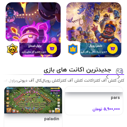
جدیدترین اکانت های بازی
کلن کلش آف کلنز
اکانت کلش آف کلنز
کلش رویال
کال آف دیوتی
براول استار
karen
baroot