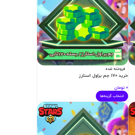
فروخته شده
خرید 170 جم براول استارز
0
تومان
انتخاب گزینه‌ها