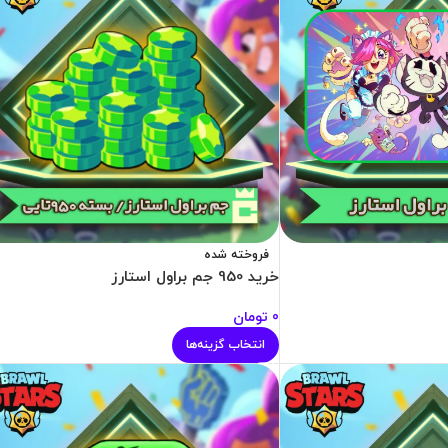
فروخته شده
خرید 950 جم براول استارز
0
تومان
انتخاب گزینه‌ها