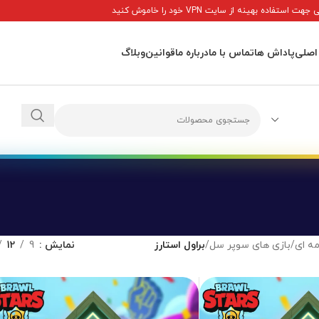
ت استفاده بهینه از سایت VPN خود را خاموش کنید
اصلی
پاداش ها
تماس با ما
درباره ما
قوانین
وبلاگ
ه ای
/
بازی های سوپر سل
/
براول استارز
نمایش
9
12