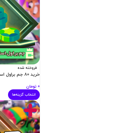
فروخته شده
خرید 80 جم براول استارز
0
تومان
انتخاب گزینه‌ها