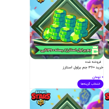
فروخته شده
خرید 360 جم براول استارز
0
تومان
انتخاب گزینه‌ها