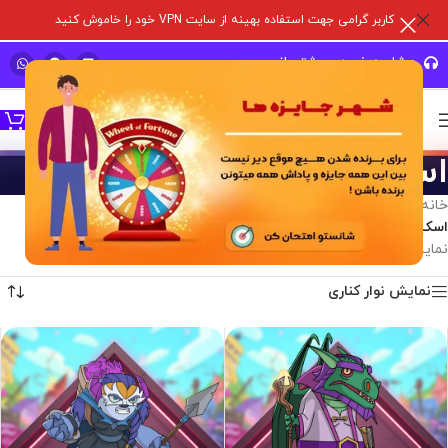
کاربر گرامی جهت استفاده بهینه از سایت VPN خود را خاموش کنید
مشاوره خرید و پشتیبانی سریع
اسکین هیرو
خانه
/
خدمات درون برنامه ای
/
بازی های سوپر سل
/
کلش آف کلنز
/
اسکین هیرو
نمایش 1–12 از 82 نتیجه
نمایش نوار کناری