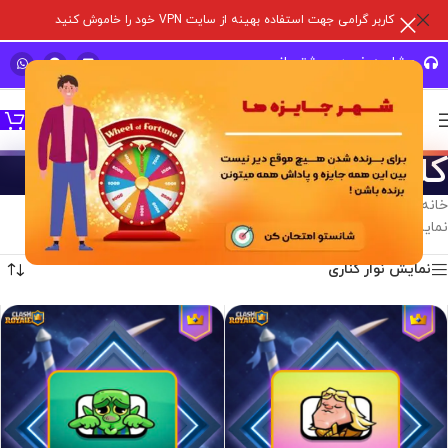
کاربر گرامی جهت استفاده بهینه از سایت VPN خود را خاموش کنید
مشاوره خرید و پشتیبانی سریع
کلش رویال
خانه
/
خدمات درون برنامه ای
/
بازی های سوپر سل
/
کلش رویال
نمایش همه 12 نتیجه
نمایش نوار کناری