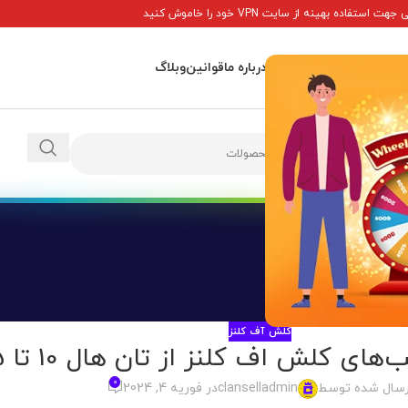
ت استفاده بهینه از سایت VPN خود را خاموش کنید
اصلی
پاداش ها
تماس با ما
درباره ما
قوانین
وبلاگ
کلش آف کلنز
های کلش اف کلنز از تان هال 10 تا 15
0
رسال شده توسط
clanselladmin
در فوریه 4, 2024