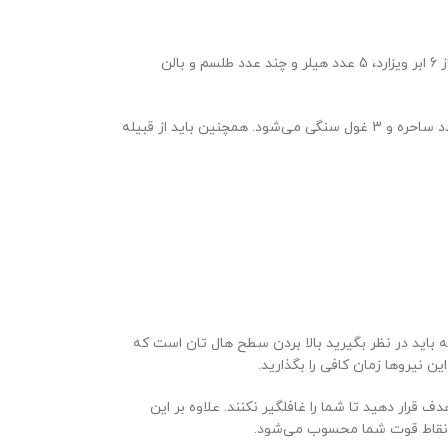
اگر از ابر ویزارد در ترکیبی استفاده شود می‌توان آن را به عنوان یکی از بهترین‌ ترکیب‌های کلش اف کلنز از تان هال 10 تا 15 معرفی کرد. در این ترکیب ویژه از 6 ابر ویزارد، 5 عدد هیلر و چند عدد طلسم و بالن
ترکیب بعدی که در این سطح کاربردی است از غول سنگی و ساحره تشکیل می‌شود. به این ترکیب، ترکیب کلاسیک کلش اف کلنز می‌گویند که شامل 14 عدد ساحره و 3 غول سنگی می‌شود. همچنین باید از قبیله
 را در نظر داشته باشید. اولین نکته مهمی که باید در نظر بگیرید بالا بردن سطح هال تان است که
 نیروها زمان کافی را بگذارید.
قرار دهید تا شما را غافلگیر نکنند. علاوه بر این
ما نقاط قوت شما محسوب می‌شود.