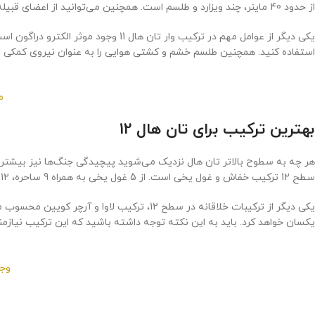
از حدود 40 ماینر، چند ویزارد و طلسم است. همچنین می‌توانید از اعضای قبیله برای گرفتن تعدادی ماینر و اسپل کمک بخواهید. با این ترکیب و با کمک اسپل شما دهکده و کستل رقیب را از بین می‌برید.
استفاده کنید. همچنین طلسم خشم و کشتی هوایی را به عنوان نیروی کمکی به
م
بهترین ترکیب برای تان هال 12
سطح 12 ترکیب خفاش و غول یخی است. از 5 غول یخی به همراه 9 ساحره، 12 بولر و انواع طلسم‌های خفاش، خشم و فریز استفاده کنید. از یک ماشین الوار انداز نیز به عنوان نیروی کمکی بهره بگیرید.
یکی دیگر از ترکیبات خلاقانه در سطح 12، ترک
یکسان خواهد کرد. باید به این نکته توجه داشته باشید که این ترکیب نیازمند به 
وجود غ