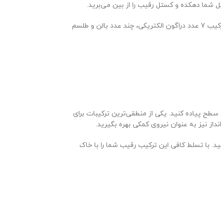
یکی دیگر از عوامل مهم در ترکیب وار تان هال 11 وجود موثر الکترو دراگون است. دراگون الکتریکی رهبر وار و مابقی نیروها دنباله رو آن هستند. در این از ترکیب 7 عدد دراگون الکتریکی، چند عدد بالن و طلسم
وید پیچیدگی جنگ‌ها نیز بیشتر خواهد شد. بهترین ترکیب‌های کلش اف کلنز از تان هال 10 تا 15 را باید در این سطح پیاده کنید. یکی از منطقی‌ترین ترکیبات برای
و داشته باشید. با تسلط کافی این ترکیب رقیب شما را با خاک