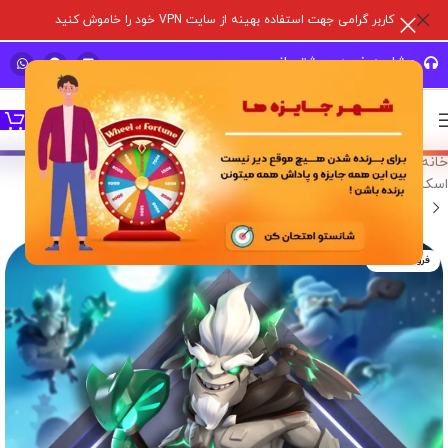
کاربر گرامی جهت استفاده بهینه از سایت VPN خود را خاموش کنید
مشاوره خرید و پشتیبانی سریع
خانه
/
خدمات درون برنامه ای
/
بازی های سوپر سل
/
کلش آف کلنز
/
اسکین هیرو
فروخته شده