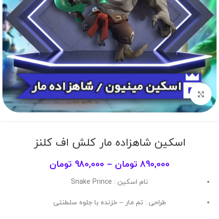
برای بزرگنمایی کلیک کنید
اسکین شاهزاده مار کلش اف کلنز
890,000
تومان
–
980,000
تومان
نام اسکین : Snake Prince
طراحی : تم مار – خزنده با جلوه سلطنتی