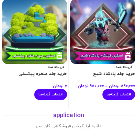
فروخته شده
فروخته شده
خرید جلد پادشاه شبح
خرید جلد منظره پیکسلی
890,000
تومان
–
980,000
تومان
0
تومان
انتخاب گزینه‌ها
انتخاب گزینه‌ها
application
دانلود اپلیکیشن فروشگاهی کلن سل