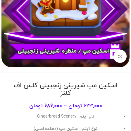
برای بزرگنمایی کلیک کنید
اسکین مپ شیرینی زنجبیلی کلش اف
کلنز
623,000
تومان
–
686,000
تومان
نام آیتم : Gingerbread Scenery
نوع آیتم : اسکین مپ (دهکده اصلی)