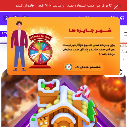
کاربر گرامی جهت استفاده بهینه از سایت VPN خود را خاموش کنید
مشاوره خرید و پشتیبانی سریع
خانه
/
خدمات درون برنامه ای
/
بازی های سوپر سل
/
کلش آف کلنز
/
اسکین منظره
فروخته شده