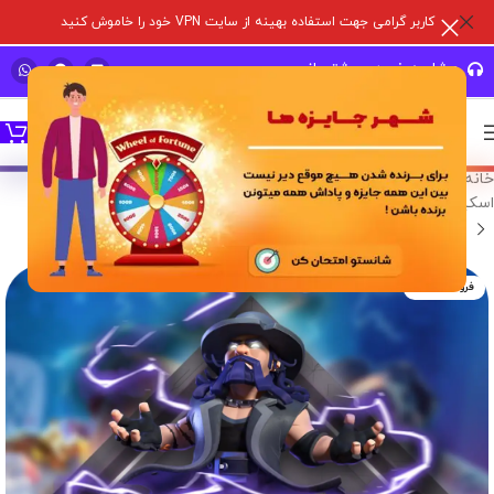
کاربر گرامی جهت استفاده بهینه از سایت VPN خود را خاموش کنید
مشاوره خرید و پشتیبانی سریع
خانه
/
خدمات درون برنامه ای
/
بازی های سوپر سل
/
کلش آف کلنز
/
اسکین هیرو
فروخته شده