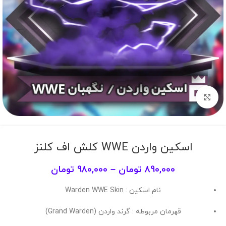
برای بزرگنمایی کلیک کنید
اسکین واردن WWE کلش اف کلنز
890,000
تومان
–
980,000
تومان
نام اسکین : Warden WWE Skin
قهرمان مربوطه : گرند واردن (Grand Warden)