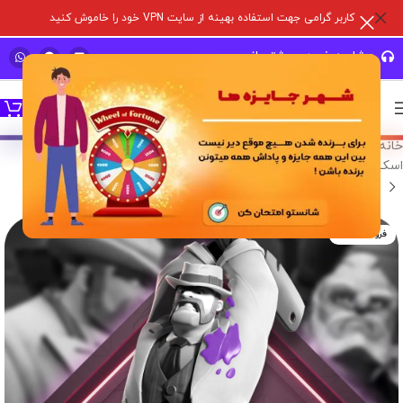
کاربر گرامی جهت استفاده بهینه از سایت VPN خود را خاموش کنید
مشاوره خرید و پشتیبانی سریع
خانه
/
خدمات درون برنامه ای
/
بازی های سوپر سل
/
کلش آف کلنز
/
اسکین هیرو
فروخته شده