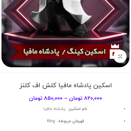
برای بزرگنمایی کلیک کنید
اسکین پادشاه مافیا کلش اف کلنز
820,000
تومان
–
850,000
تومان
نام اسکین
: پادشاه مافیا
قهرمان مربوطه
: King