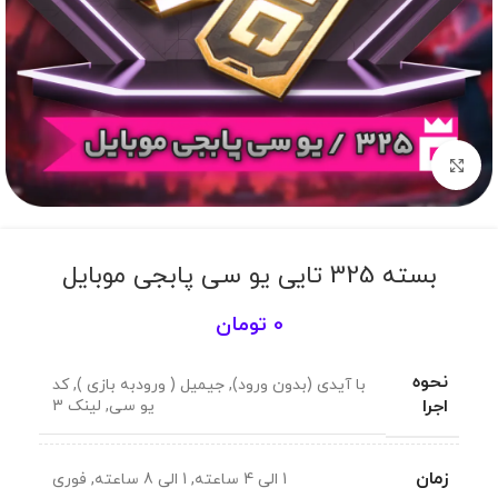
برای بزرگنمایی کلیک کنید
بسته 325 تایی یو سی پابجی موبایل
0
تومان
نحوه
با آیدی (بدون ورود)
,
جیمیل ( ورودبه بازی )
,
کد
اجرا
یو سی
,
لینک 3
زمان
1 الی 4 ساعته
,
1 الی 8 ساعته
,
فوری