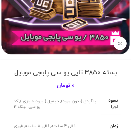
برای بزرگنمایی کلیک کنید
بسته 3850 تایی یو سی پابجی موبایل
0
تومان
نحوه
با آیدی (بدون ورود)
,
جیمیل ( ورودبه بازی )
,
کد
اجرا
یو سی
,
لینک 3
زمان
1 الی 4 ساعته
,
1 الی 8 ساعته
,
فوری