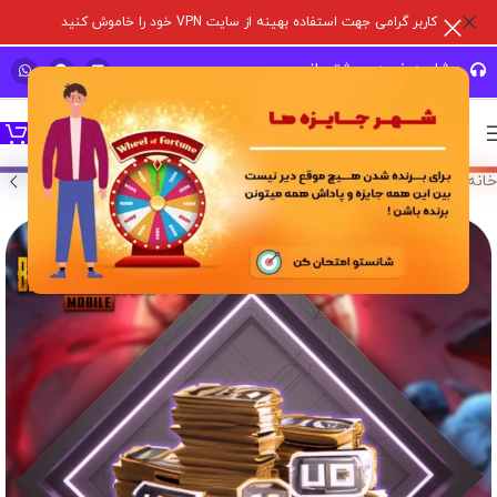
کاربر گرامی جهت استفاده بهینه از سایت VPN خود را خاموش کنید
مشاوره خرید و پشتیبانی سریع
خانه
/
خدمات درون برنامه ای
/
پابجی موبایل
/
یو سی