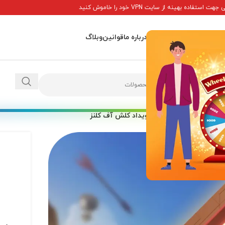
ت استفاده بهینه از سایت VPN خود را خاموش کنید
اصلی
پاداش ها
تماس با ما
درباره ما
قوانین
وبلاگ
ویژه کلش آف کلنز
/
بلیط رویداد کلش آف کلنز