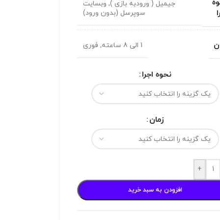
ه
جیمیل ( ورودبه بازی )
,
وبسایت
ا
سوپرسل (بدون ورود)
ن
1 الی 8 ساعته
,
فوری
نحوه اجرا
زمان
+
افزودن به سبد خرید