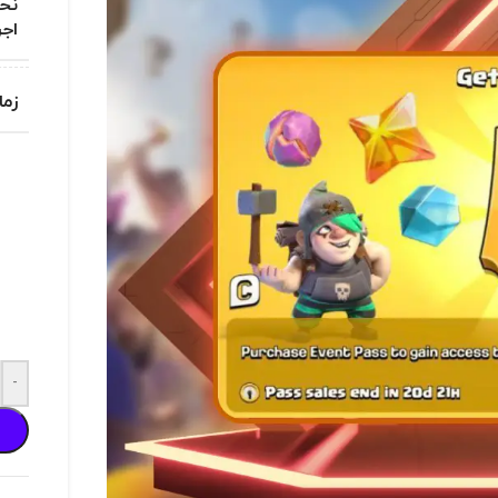
نحو
اجر
زما
-