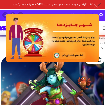
کاربر گرامی جهت استفاده بهینه از سایت VPN خود را خاموش کنید
مشاوره خرید و پشتیبانی سریع
خانه
/
خدمات درون برنامه ای
/
بازی های سوپر سل
/
کلش آف کلنز
/
اسکین هیرو
فروخته شده