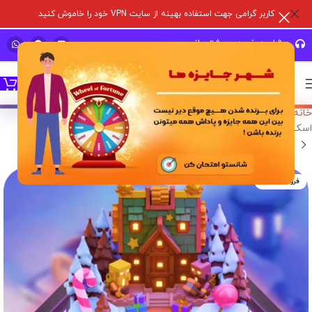
کاربر گرامی جهت استفاده بهینه از سایت VPN خود را خاموش کنید
مشاوره خرید و پشتیبانی سریع
خانه
/
خدمات درون برنامه ای
/
بازی های سوپر سل
/
کلش آف کلنز
/
اسکین منظره
فروخته شده