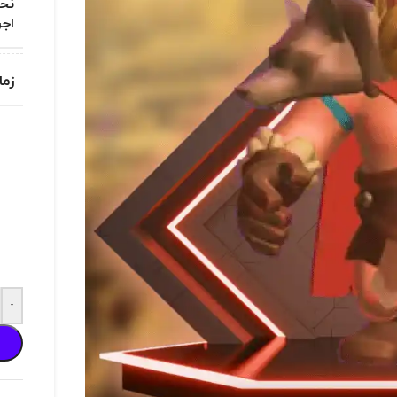
نحو
اجر
زما
-