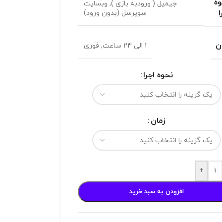
ه
جیمیل ( ورودبه بازی )
,
وبسایت
ا
سوپرسل (بدون ورود)
ن
1 الی 24 ساعت
,
فوری
نحوه اجرا
زمان
+
افزودن به سبد خرید