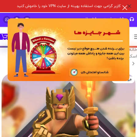
کاربر گرامی جهت استفاده بهینه از سایت VPN خود را خاموش کنید
مشاوره خرید و پشتیبانی سریع
خانه
/
خدمات درون برنامه ای
/
بازی های سوپر سل
/
کلش آف کلنز
/
اسکین هیرو
فروخته شده