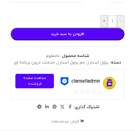
+
-
افزودن به سبد خرید
شناسه محصول:
نامعلوم
دسته:
براول استارز
,
جم براول استارز
,
خدمات درون برنامه ای
مشاهده صفحه
clanselladmin
فروشنده
اشتراک گذاری:
گزارش سوءاستفاده