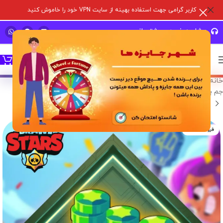
کاربر گرامی جهت استفاده بهینه از سایت VPN خود را خاموش کنید
مشاوره خرید و پشتیبانی سریع
خانه
/
خدمات درون برنامه ای
/
بازی های سوپر سل
/
براول استارز
/
جم براول استارز
فروخته شده