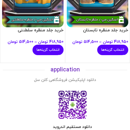
خرید جلد منظره تابستان
خرید جلد منظره سلطنتی
418,950
تومان
–
514,500
تومان
418,950
تومان
–
514,500
تومان
انتخاب گزینه‌ها
انتخاب گزینه‌ها
application
دانلود اپلیکیشن فروشگاهی کلن سل
دانلود مستقیم اندروید