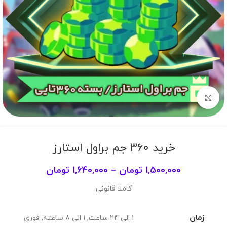
برای بزرگنمایی کلیک کنید
خرید 360 جم براول استارز
1,500,000
تومان
–
1,640,000
تومان
کاملا قانونی
زمان
1 الی 24 ساعت
,
1 الی 8 ساعته
,
فوری