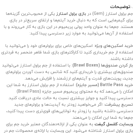
توضیحات
جم براول استارز (Gem) در
بازی براول استارز
یکی از محبوب‌ترین گزینه‌ها
برای گیمرهایی است که به دنبال خرید آیتم‌ها و ارتقای سریع‌تر در بازی
هستند. جم‌ها به عنوان واحد پولی پریمیوم در این بازی به کار می‌روند و با
استفاده از آن‌ها می‌توانید به موارد زیر دسترسی پیدا کنید:
خرید اسکین‌های ویژه
: اسکین‌های خاص برای براولرهای خود را می‌توانید با
استفاده از جم خریداری کنید تا کاراکترهای بازی شما ظاهر منحصر به فردتری
داشته باشند.
باز کردن صندوق‌ها (Brawl Boxes)
: با استفاده از جم براول استارز می‌توانید
صندوق‌های بیشتری را خریداری کنید که شانس به دست آوردن براولرهای
جدید، پوینت‌های قدرت و آیتم‌های ارزشمند را افزایش می‌دهد.
خرید Battle Pass (مسیر جایزه)
: استفاده از جم براول استارز به شما این
امکان را می‌دهد که به محتوای پریمیوم مسیر جایزه (Brawl Pass)
دسترسی پیدا کنید و جوایز بیشتری نسبت به حالت عادی دریافت کنید.
تسریع پیشرفت
: اگر می‌خواهید زودتر به آپدیت‌ها و براولرهای جدید
دسترسی داشته باشید یا زودتر به توانایی‌های قوی‌تری دست پیدا کنید،
جم‌ها به شما این امکان را می‌دهند.
وبسایت
کلنسل گیفت
به عنوان یکی از ارائه‌دهندگان معتبر خرید جم برای
بازی براول استارز شناخته می‌شود. این وبسایت با ارائه‌ی محصولات جم در