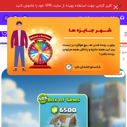
کاربر گرامی جهت استفاده بهینه از سایت VPN خود را خاموش کنید
مشاوره خرید و پشتیبانی سریع
خانه
/
خدمات درون برنامه ای
/
بازی های سوپر سل
/
کلش آف کلنز
/
جم کلش آف کلنز
فروخته شده