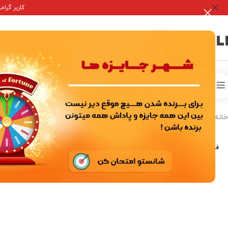
کاربر گرامی جه
صفحه 
خدمات درون برنامه ای
اکانت ها بازی
خانه
/
خرید اکانت بازی
/
اکانت کلش آف کلنز
/
L U C A S
فروخته شده