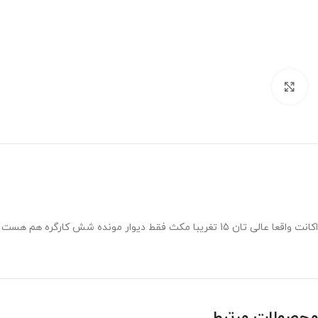
برای بزرگنمایی کلیک کنید
اکانت واقعا عالی تان 15 تغریبا مکث فقط دیوار مونده شش کارگره هم هست 506 تا جم داره 4 تا هم ابیلیتی خوب داره زمین تاریک هم تان 10 اکانت در کل خوبه قیمتش هم نسبت به اکانت خیلی خوبه
محصولات مرتبط