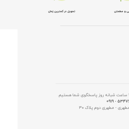
نی و مطمئن
تحویل در کمترین زمان
5347698 -
مطهری - مطهری دوم پلاک ۳۰