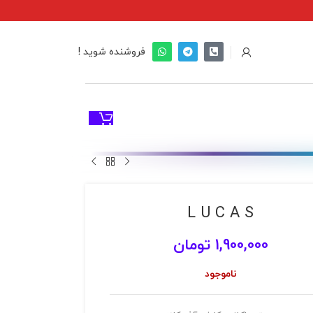
فروشنده شوید !
L U C A S
1,900,000
تومان
ناموجود