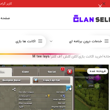
کاربر گرامی جه
صفحه 
خدمات درون برنامه ای
اکانت ها بازی
خانه
/
خرید اکانت بازی
/
کلن کلش آف کلنز
/
M tee lays
فروخته شده