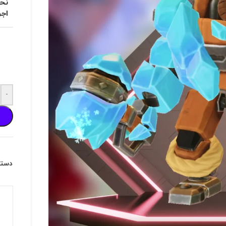
نحو
اجر
-
دسته