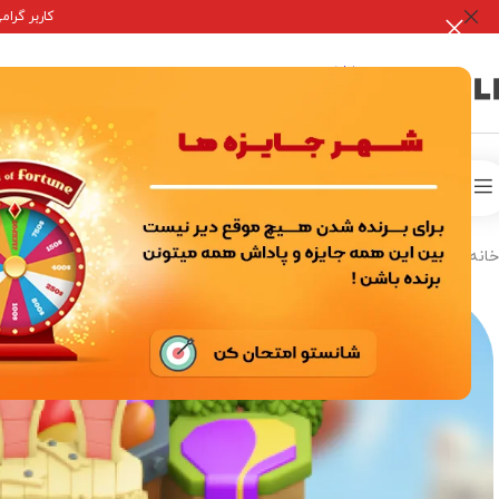
کاربر گرامی جه
صفحه 
خدمات درون برنامه ای
اکانت ها بازی
خانه
/
خدمات درون برنامه ای
/
بازی های سوپر سل
/
کلش آف کلنز
/
اسکین منظر