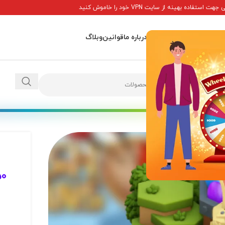
ت استفاده بهینه از سایت VPN خود را خاموش کنید
اصلی
پاداش ها
تماس با ما
درباره ما
قوانین
وبلاگ
ه
/
خرید جلد منظره نقاش
50