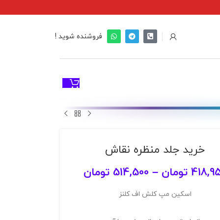
فروشنده شوید !
خرید جلد منظره نقاش
418,9
تومان
–
514,500
تومان
اسکین مپ کلش اف کلنز