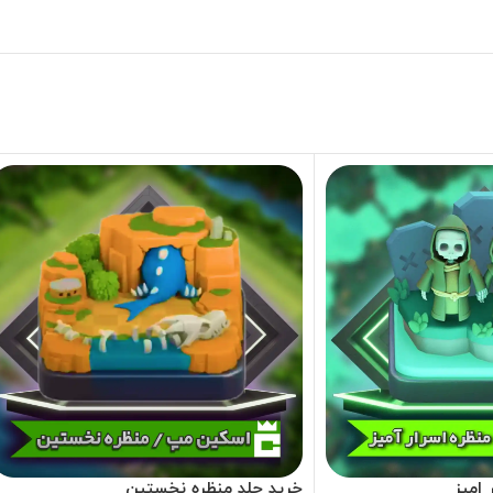
 امیز
خرید جلد منظره نخستین