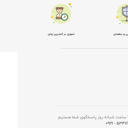
نی و مطمئن
تحویل در کمترین زمان
5347698 -