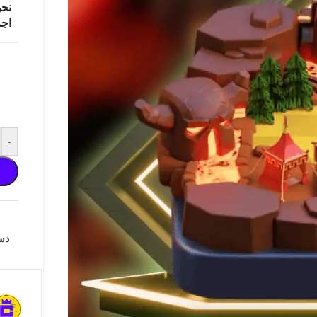
نحو
اجر
-
دس