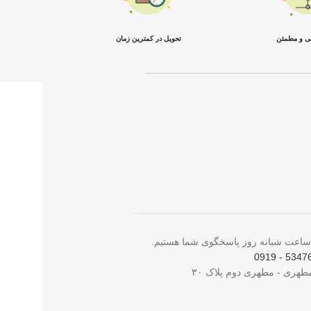
نی و مطمئن
تحویل در کمترین زمان
5347698 -
مطهری - مطهری دوم پلاک ۳۰