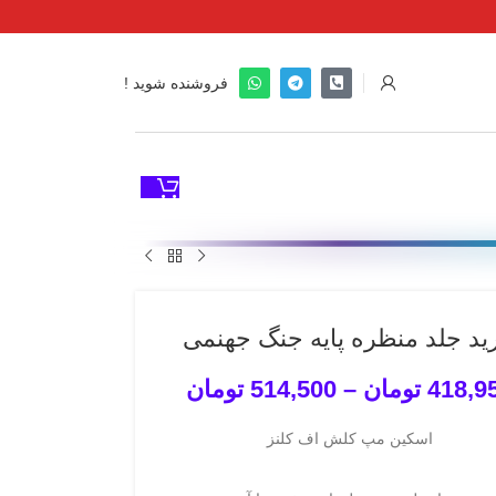
فروشنده شوید !
ید جلد منظره پایه جنگ جهنمی
418,9
تومان
–
514,500
تومان
اسکین مپ کلش اف کلنز