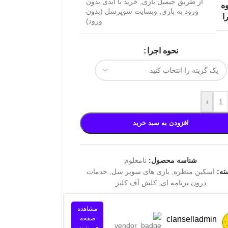
از طریق جیمیل بازی
,
خرید با آیدی بدون
ه
ورود به بازی
,
وبسایت سوپرسل (بدون
ا
ورود)
نحوه اجرا
+
افزودن به سبد خرید
شناسه محصول:
نامعلوم
ته:
اسکین منظره
,
بازی های سوپر سل
,
خدمات
درون برنامه ای
,
کلش آف کلنز
مشاهده
clanselladmin
صفحه