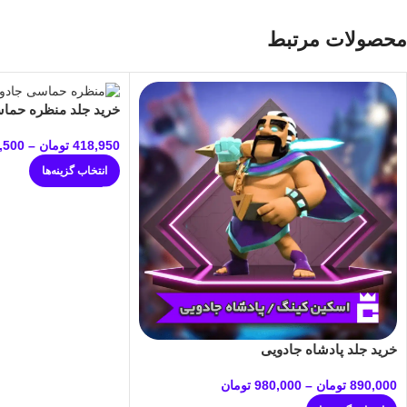
محصولات مرتبط
خرید جلد منظره حما
418,950
تومان
–
,500
انتخاب گزینه‌ها
خرید جلد پادشاه جادویی
890,000
تومان
–
980,000
تومان