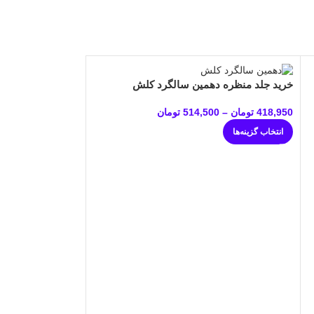
خرید جلد منظره دهمین سالگرد کلش
418,950
تومان
–
514,500
تومان
انتخاب گزینه‌ها
خرید جلد منظره سا
418,950
تومان
–
00