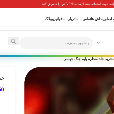
جهت استفاده بهینه از سایت VPN خود را خاموش کنید
 اصلی
پاداش ها
تماس با ما
درباره ما
قوانین
وبلاگ
/
خرید جلد منظره پایه جنگ جهنمی
خر
50