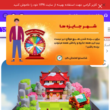
کاربر گرامی جهت استفاده بهینه از سایت VPN خود را خاموش کنید
مشاوره خرید و پشتیبانی سریع
خانه
/
خدمات درون برنامه ای
/
بازی های سوپر سل
/
کلش آف کلنز
/
اسکین منظره
فروخته شده