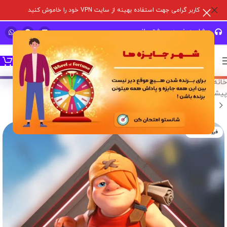
کاربر گرامی جهت استفاده بهینه از سایت VPN خود را خاموش کنید
مشاوره خرید و پشتیبانی سریع
خانه
/
خدمات درون برنامه ای
/
بازی های سوپر سل
/
کلش آف کلنز
/
پیشنهادات ویژه کلش آف کلنز
فروخته شده