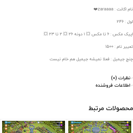
نام اکانت : zaraaaa❤️
لول : 246
اپیک مکس : ۶ تا مکس 💥 ۱ دونه ۲۶ 💥 ۲ تا ۲۳ 💥
تعییر نام : 1500
چنج جیمیل : فعلا نمیشه جیمیل هم خام نیست
نظرات (0)
اطلاعات فروشنده
محصولات مرتبط